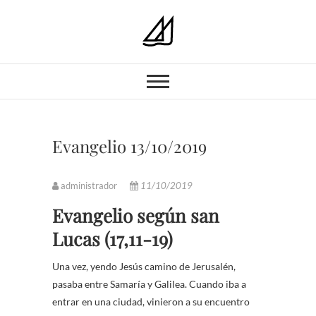
Parroquia Nuestra
PARROQUIA NUESTRA SEÑORA
DEL CARMEN GRANADA
Señora del
Carmen
Evangelio 13/10/2019
administrador
11/10/2019
Evangelio según san
Lucas (17,11-19)
Una vez, yendo Jesús camino de Jerusalén,
pasaba entre Samaría y Galilea. Cuando iba a
entrar en una ciudad, vinieron a su encuentro