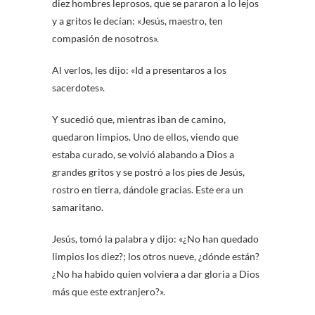
diez hombres leprosos, que se pararon a lo lejos
y a gritos le decían: «Jesús, maestro, ten
compasión de nosotros».
Al verlos, les dijo: «Id a presentaros a los
sacerdotes».
Y sucedió que, mientras iban de camino,
quedaron limpios. Uno de ellos, viendo que
estaba curado, se volvió alabando a Dios a
grandes gritos y se postró a los pies de Jesús,
rostro en tierra, dándole gracias. Este era un
samaritano.
Jesús, tomó la palabra y dijo: «¿No han quedado
limpios los diez?; los otros nueve, ¿dónde están?
¿No ha habido quien volviera a dar gloria a Dios
más que este extranjero?».