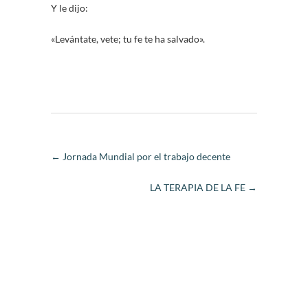
Y le dijo:
«Levántate, vete; tu fe te ha salvado».
←
Jornada Mundial por el trabajo decente
LA TERAPIA DE LA FE
→