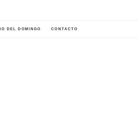
a del Carmen
NADA
IO DEL DOMINGO
CONTACTO