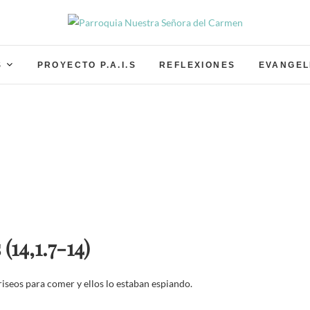
Parroquia Nuestra Señor
PARROQUIA NUESTRA SEÑORA DEL CARMEN GRA
S
PROYECTO P.A.I.S
REFLEXIONES
EVANGEL
14,1.7-14)
riseos para comer y ellos lo estaban espiando.