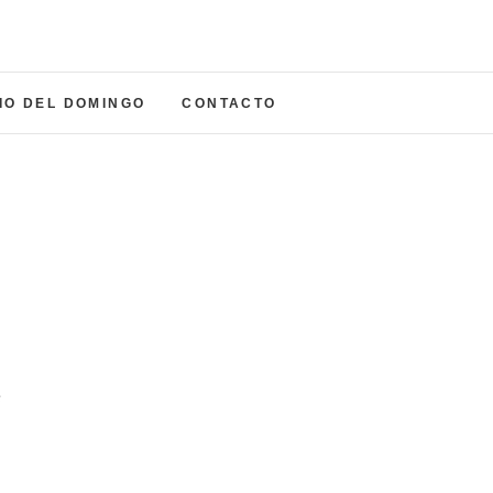
a del Carmen
NADA
IO DEL DOMINGO
CONTACTO
e