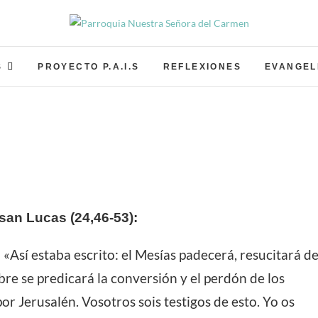
Parroquia Nuestra Señor
PARROQUIA NUESTRA SEÑORA DEL CARMEN GRA
S
PROYECTO P.A.I.S
REFLEXIONES
EVANGEL
san Lucas (24,46-53):
: «Así estaba escrito: el Mesías padecerá, resucitará d
bre se predicará la conversión y el perdón de los
r Jerusalén. Vosotros sois testigos de esto. Yo os