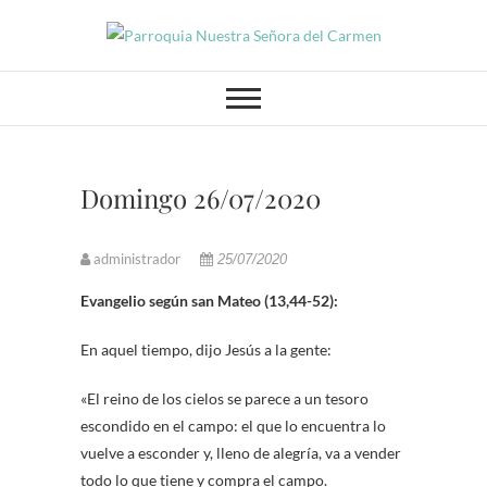
Parroquia Nuestra
PARROQUIA NUESTRA SEÑORA
DEL CARMEN GRANADA
Señora del
Carmen
Domingo 26/07/2020
administrador
25/07/2020
Evangelio según san Mateo (13,44-52):
En aquel tiempo, dijo Jesús a la gente:
«El reino de los cielos se parece a un tesoro
escondido en el campo: el que lo encuentra lo
vuelve a esconder y, lleno de alegría, va a vender
todo lo que tiene y compra el campo.