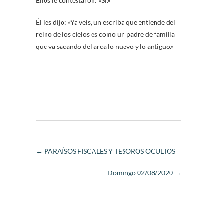
Ellos le contestaron: «Sí.»
Él les dijo: «Ya veis, un escriba que entiende del
reino de los cielos es como un padre de familia
que va sacando del arca lo nuevo y lo antiguo.»
←
PARAÍSOS FISCALES Y TESOROS OCULTOS
Domingo 02/08/2020
→