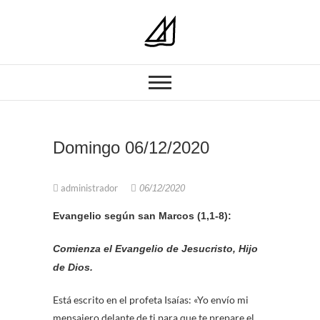
PARROQUIA NUESTRA SEÑORA
Parroquia Nuestra
DEL CARMEN GRANADA
Señora del
Carmen
Domingo 06/12/2020
administrador
06/12/2020
Evangelio según san Marcos (1,1-8):
Comienza el Evangelio de Jesucristo, Hijo
de Dios.
Está escrito en el profeta Isaías: «Yo envío mi
mensajero delante de ti para que te prepare el