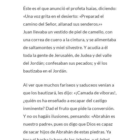
Éste es el que anunció el profeta Isaías, diciendo:
«Una voz grita en el desierto: «Preparad el
camino del Señor, allanad sus senderos.»»
Juan llevaba un vestido de piel de camello, con
una correa de cuero a la cintura, y se alimentaba
de saltamontes y miel silvestre. Y acudía a él
toda la gente de Jerusalén, de Judea y del valle
del Jordán; confesaban sus pecados; y él los
bautizaba en el Jordán.
Al ver que muchos fariseos y saduceos venían a
que los bautizará, les dijo: «¡Camada de víboras!,
¿quién os ha enseñado a escapar del castigo
inminente? Dad el fruto que pide la conversión.
Y no os hagáis ilusiones, pensando: «Abrahán es
nuestro padre», pues os digo que Dios es capaz
de sacar hijos de Abrahán de estas piedras. Ya
toca el hacha la base de los árboles, y el árbol