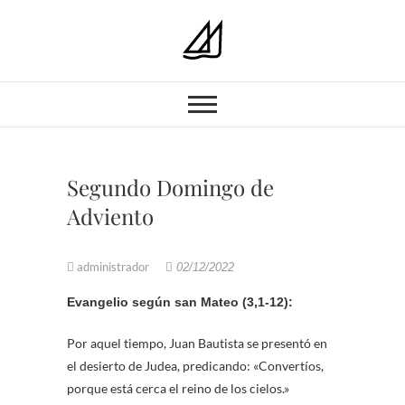
Parroquia Nuestra
PARROQUIA NUESTRA SEÑORA
DEL CARMEN GRANADA
Señora del
Carmen
Segundo Domingo de
Adviento
administrador
02/12/2022
Evangelio según san Mateo (3,1-12):
Por aquel tiempo, Juan Bautista se presentó en
el desierto de Judea, predicando: «Convertíos,
porque está cerca el reino de los cielos.»