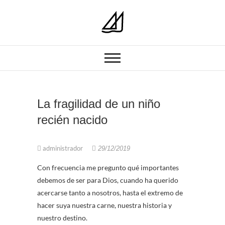
PARROQUIA NUESTRA SEÑORA
Parroquia Nuestra
DEL CARMEN GRANADA
Señora del
Carmen
La fragilidad de un niño
recién nacido
administrador
29/12/2019
Con frecuencia me pregunto qué importantes
debemos de ser para Dios, cuando ha querido
acercarse tanto a nosotros, hasta el extremo de
hacer suya nuestra carne, nuestra historia y
nuestro destino.