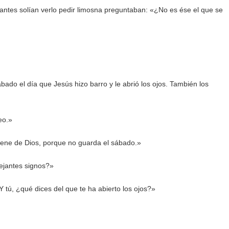
que antes solían verlo pedir limosna preguntaban: «¿No es ése el que se
ábado el día que Jesús hizo barro y le abrió los ojos. También los
eo.»
iene de Dios, porque no guarda el sábado.»
ejantes signos?»
Y tú, ¿qué dices del que te ha abierto los ojos?»