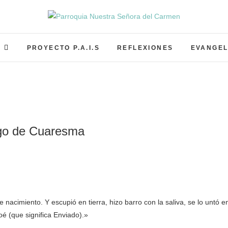
Parroquia Nuestra Señor
PARROQUIA NUESTRA SEÑORA DEL CARMEN GRA
S
PROYECTO P.A.I.S
REFLEXIONES
EVANGEL
ngo de Cuaresma
nacimiento. Y escupió en tierra, hizo barro con la saliva, se lo untó e
iloé (que significa Enviado).»