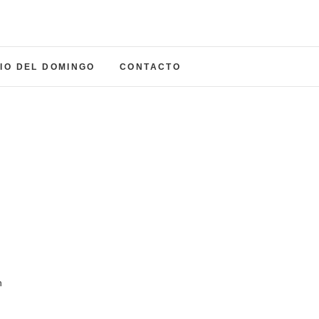
a del Carmen
NADA
IO DEL DOMINGO
CONTACTO
n