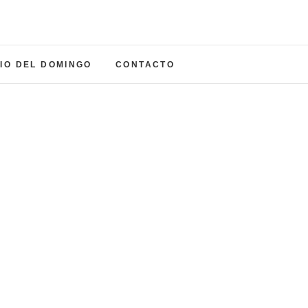
a del Carmen
NADA
IO DEL DOMINGO
CONTACTO