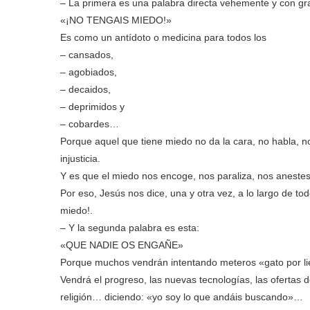
– La primera es una palabra directa vehemente y con gr
«¡NO TENGAIS MIEDO!»
Es como un antídoto o medicina para todos los
– cansados,
– agobiados,
– decaidos,
– deprimidos y
– cobardes…
Porque aquel que tiene miedo no da la cara, no habla, no
injusticia.
Y es que el miedo nos encoge, nos paraliza, nos anestes
Por eso, Jesús nos dice, una y otra vez, a lo largo de to
miedo!.
– Y la segunda palabra es esta:
«QUE NADIE OS ENGAÑE»
Porque muchos vendrán intentando meteros «gato por l
Vendrá el progreso, las nuevas tecnologías, las ofertas del
religión… diciendo: «yo soy lo que andáis buscando»…