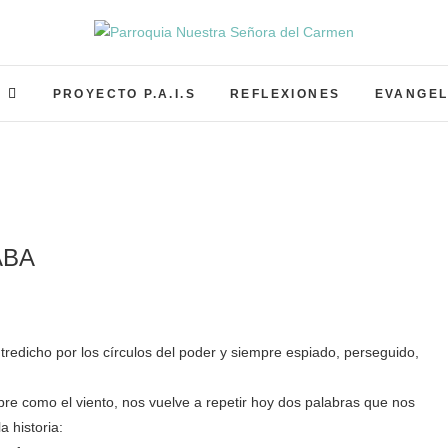
Parroquia Nuestra Señor
PARROQUIA NUESTRA SEÑORA DEL CARMEN GRA
S
PROYECTO P.A.I.S
REFLEXIONES
EVANGEL
ABA
tredicho por los círculos del poder y siempre espiado, perseguido,
bre como el viento, nos vuelve a repetir hoy dos palabras que nos
 historia: