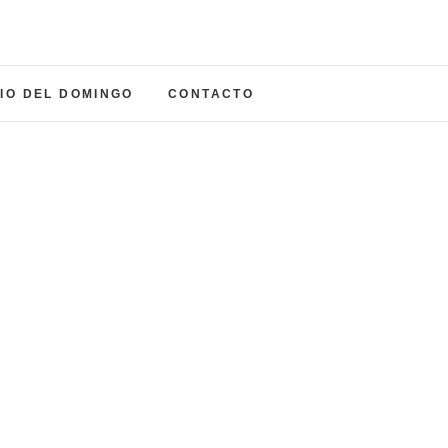
a del Carmen
NADA
IO DEL DOMINGO
CONTACTO