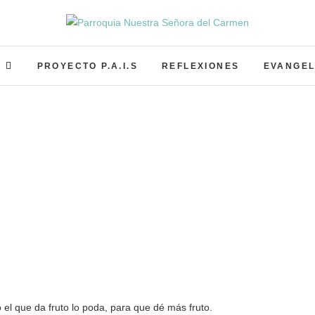
Parroquia Nuestra Señor
PARROQUIA NUESTRA SEÑORA DEL CARMEN GRA
S
PROYECTO P.A.I.S
REFLEXIONES
EVANGEL
 el que da fruto lo poda, para que dé más fruto.