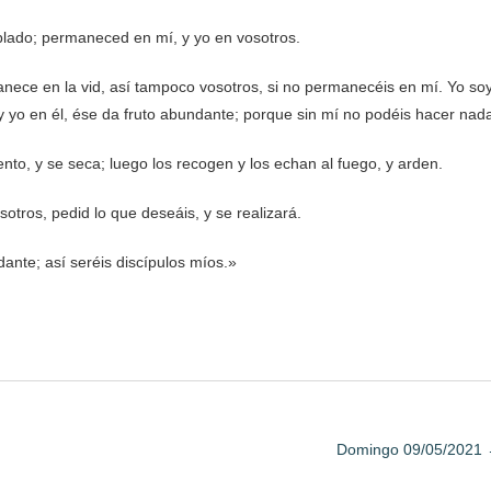
ablado; permaneced en mí, y yo en vosotros.
anece en la vid, así tampoco vosotros, si no permanecéis en mí. Yo so
y yo en él, ése da fruto abundante; porque sin mí no podéis hacer nad
nto, y se seca; luego los recogen y los echan al fuego, y arden.
tros, pedid lo que deseáis, y se realizará.
dante; así seréis discípulos míos.»
Domingo 09/05/2021