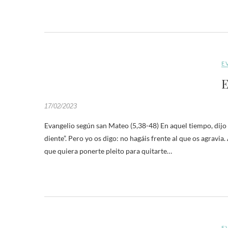
E
E
17/02/2023
Evangelio según san Mateo (5,38-48) En aquel tiempo, dijo J
diente”. Pero yo os digo: no hagáis frente al que os agravia. 
que quiera ponerte pleito para quitarte…
E