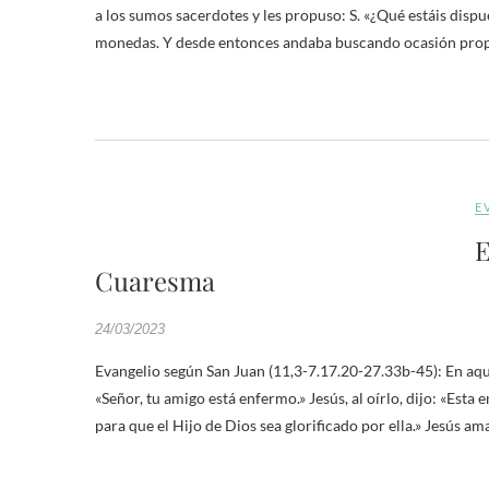
a los sumos sacerdotes y les propuso: S. «¿Qué estáis dispue
monedas. Y desde entonces andaba buscando ocasión prop
E
E
Cuaresma
24/03/2023
Evangelio según San Juan (11,3-7.17.20-27.33b-45): En aq
«Señor, tu amigo está enfermo.» Jesús, al oírlo, dijo: «Esta
para que el Hijo de Dios sea glorificado por ella.» Jesús a