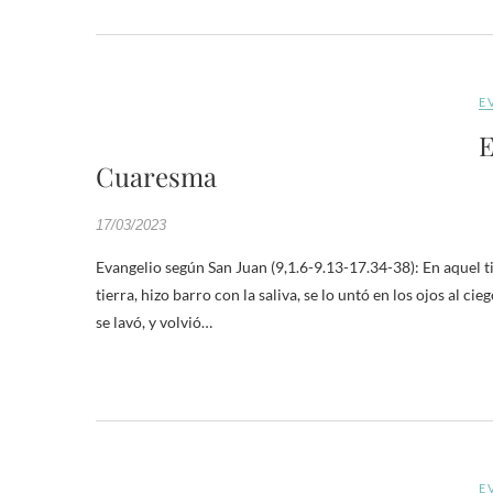
E
E
Cuaresma
17/03/2023
Evangelio según San Juan (9,1.6-9.13-17.34-38): En aquel t
tierra, hizo barro con la saliva, se lo untó en los ojos al cieg
se lavó, y volvió…
E