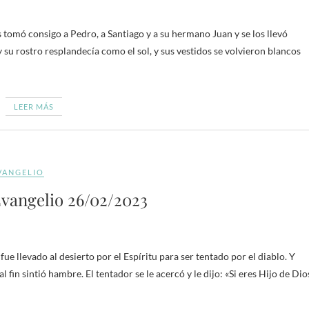
 tomó consigo a Pedro, a Santiago y a su hermano Juan y se los llevó
y su rostro resplandecía como el sol, y sus vestidos se volvieron blancos
LEER MÁS
VANGELIO
vangelio 26/02/2023
ue llevado al desierto por el Espíritu para ser tentado por el diablo. Y
fin sintió hambre. El tentador se le acercó y le dijo: «Si eres Hijo de Dio