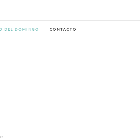
a del Carmen
DA
O DEL DOMINGO
CONTACTO
ue