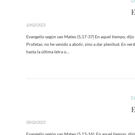
E
10/02/2023
Evangelio según san Mateo (5,17-37) En aquel tiempo, dijo J
Profetas: no he venido a abolir, sino a dar plenitud. En ver
hasta la última letra o…
E
E
05/02/2023
Evangelio según san Mateo (5,13-16): En aquel tiempo, dijo Je