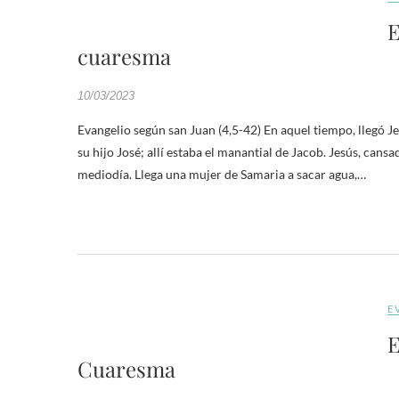
E
cuaresma
10/03/2023
Evangelio según san Juan (4,5-42) En aquel tiempo, llegó J
su hijo José; allí estaba el manantial de Jacob. Jesús, cans
mediodía. Llega una mujer de Samaria a sacar agua,…
E
E
Cuaresma