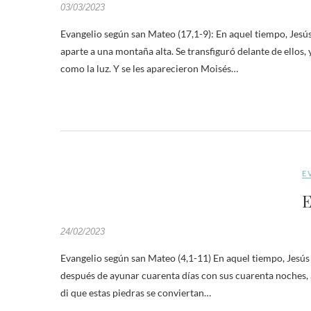
03/03/2023
Evangelio según san Mateo (17,1-9): En aquel tiempo, Jesús
aparte a una montaña alta. Se transfiguró delante de ellos, 
como la luz. Y se les aparecieron Moisés…
E
E
24/02/2023
Evangelio según san Mateo (4,1-11) En aquel tiempo, Jesús f
después de ayunar cuarenta días con sus cuarenta noches, al 
di que estas piedras se conviertan…