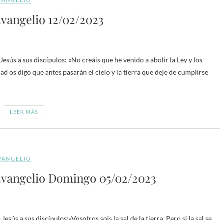
vangelio 12/02/2023
esús a sus discípulos: «No creáis que he venido a abolir la Ley y los
dad os digo que antes pasarán el cielo y la tierra que deje de cumplirse
LEER MÁS
VANGELIO
vangelio Domingo 05/02/2023
sús a sus discípulos:«Vosotros sois la sal de la tierra. Pero si la sal se