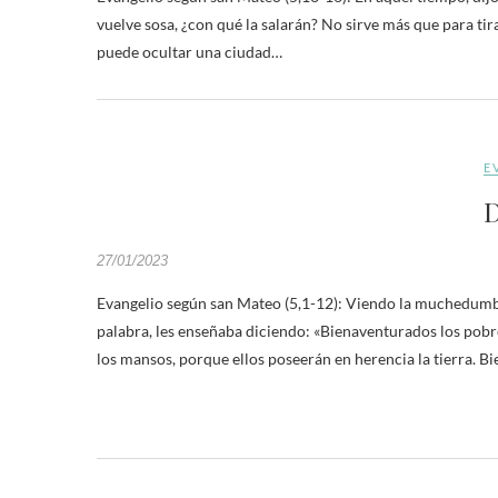
vuelve sosa, ¿con qué la salarán? No sirve más que para tira
puede ocultar una ciudad…
E
D
27/01/2023
Evangelio según san Mateo (5,1-12): Viendo la muchedumbre
palabra, les enseñaba diciendo: «Bienaventurados los pobre
los mansos, porque ellos poseerán en herencia la tierra. B