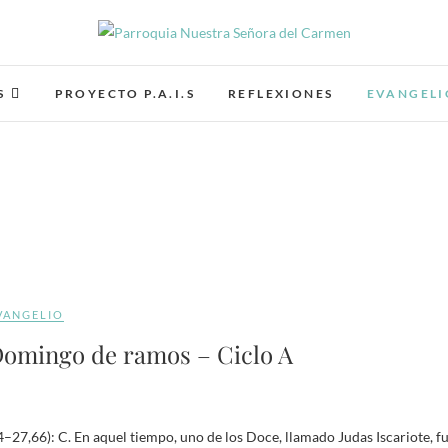
Parroquia Nuestra Señor
PARROQUIA NUESTRA SEÑORA DEL CARMEN GRANA
S
PROYECTO P.A.I.S
REFLEXIONES
EVANGELI
VANGELIO
omingo de ramos – Ciclo A
–27,66): C. En aquel tiempo, uno de los Doce, llamado Judas Iscariote, f